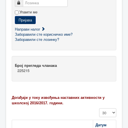
Лозинка
Упамти ме
Пријава
Направи налог
Заборавили сте корисничко име?
Заборавили сте лозинку?
Број прегледа чланака
225215
Догађаји у току извођења наставних активности у
школској 2016/2017. години.
Приказ #
Датум